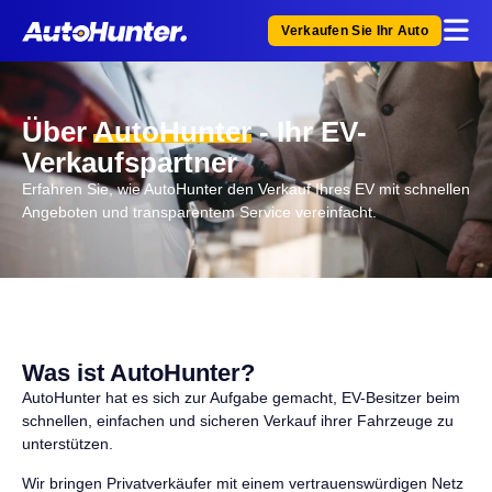
Verkaufen Sie Ihr Auto
Über
AutoHunter
- Ihr EV-
Verkaufspartner
Erfahren Sie, wie AutoHunter den Verkauf Ihres EV mit schnellen
Angeboten und transparentem Service vereinfacht.
Was ist AutoHunter?
AutoHunter hat es sich zur Aufgabe gemacht, EV-Besitzer beim
schnellen, einfachen und sicheren Verkauf ihrer Fahrzeuge zu
unterstützen.
Wir bringen Privatverkäufer mit einem vertrauenswürdigen Netz