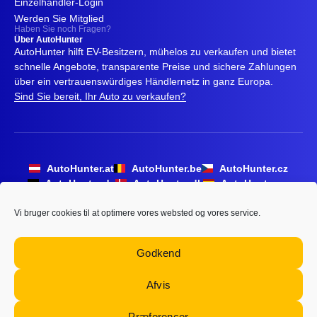
Einzelhändler-Login
Werden Sie Mitglied
Haben Sie noch Fragen?
Über AutoHunter
AutoHunter hilft EV-Besitzern, mühelos zu verkaufen und bietet
schnelle Angebote, transparente Preise und sichere Zahlungen
über ein vertrauenswürdiges Händlernetz in ganz Europa.
Sind Sie bereit, Ihr Auto zu verkaufen?
AutoHunter.at
AutoHunter.be
AutoHunter.cz
AutoHunter.de
AutoHunter.dk
AutoHunter.es
AutoHunter.fi
AutoHunter.fr
AutoHunter.io
AutoHunter.it
AutoHunter.lu
AutoHunter.nl
Vi bruger cookies til at optimere vores websted og vores service.
AutoHunter.pl
AutoHunter.pt
AutoHunterSweden.se
Godkend
Afvis
Begriffe
Datenschutz
Cookies
Præferencer